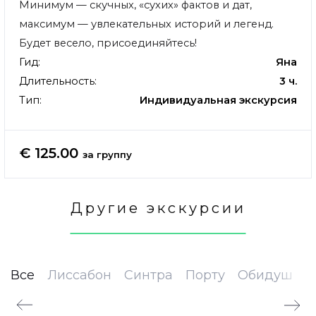
Минимум — скучных, «сухих» фактов и дат,
максимум — увлекательных историй и легенд.
Будет весело, присоединяйтесь!
Гид:
Яна
Длительность:
3 ч.
Тип:
Индивидуальная экскурсия
€ 125.00
за группу
Другие экскурсии
Все
Лиссабон
Синтра
Порту
Обидуш
Т