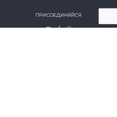
ПРИСОЕДИНЯЙСЯ
© 2026. Данный сайт носит исключительно
информационный характер. Bсе предложения,
указанные на сайте, не являются ни публичной
офертой, ни рекламой.
Разработано
Breeze Media
© Copyright date
WithPortugal
Email:
roman@withportugal.com
.