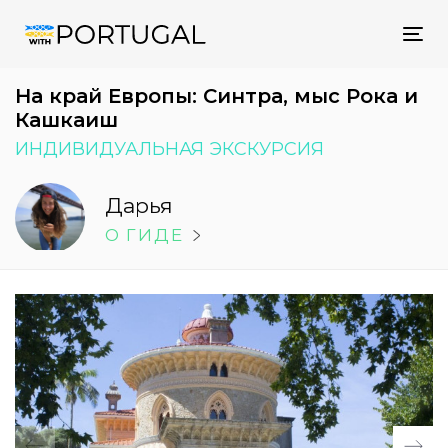
Tog
nav
На край Европы: Синтра, мыс Рока и
Кашкаиш
ИНДИВИДУАЛЬНАЯ ЭКСКУРСИЯ
Дарья
O ГИДE