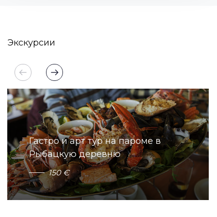
Экскурсии
Гастро и арт тур на пароме в
Рыбацкую деревню
1
5
0
€