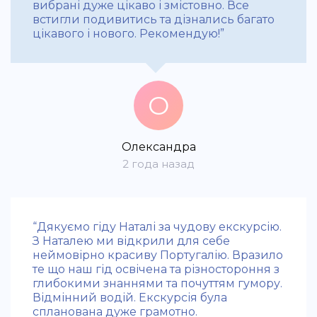
вибрані дуже цікаво і змістовно. Все
встигли подивитись та дізнались багато
цікавого і нового. Рекомендую!”
О
Олександра
2 года назад
“Дякуємо гіду Наталі за чудову екскурсію.
З Наталею ми відкрили для себе
неймовірно красиву Португалію. Вразило
те що наш гід освічена та різностороння з
глибокими знаннями та почуттям гумору.
Відмінний водій. Екскурсія була
спланована дуже грамотно.