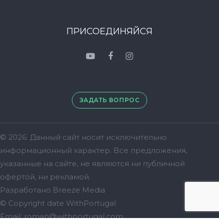
ПРИСОЕДИНЯЙСЯ
ЗАДАТЬ ВОПРОС
© 2026. Данный сайт носит исключительно
информационный характер. Bсе предложения,
указанные на сайте, не являются ни публичной
офертой, ни рекламой.
Разработано
Breeze Media
© Copyright date
WithPortugal
Email:
roman@withportugal.com
.