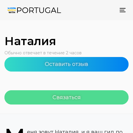
Tog
nav
Наталия
Обычно отвечает в течение 2 часов
Оставить отзыв
Связаться
еня зовут Наталия, и я ваш гид по