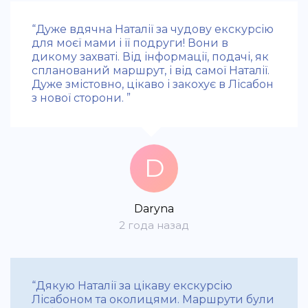
“Дуже вдячна Наталії за чудову екскурсію
для моєї мами і її подруги! Вони в
дикому захваті. Від інформації, подачі, як
спланований маршрут, і від самої Наталії.
Дуже змістовно, цікаво і закохує в Лісабон
з нової сторони. ”
D
Daryna
2 года назад
“Дякую Наталії за цікаву екскурсію
Лісабоном та околицями. Маршрути були