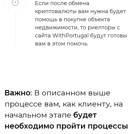
Если после обмена
криптовалюты вам нужна будет
помощь в покупке объекта
недвижимости, то риелторы с
сайта WithPortugal будут готовы
вам в этом помочь.
В
а
ж
н
о
:
В
о
п
и
с
а
н
н
о
м
в
ы
ш
е
п
р
о
ц
е
с
с
е
в
а
м
,
к
а
к
к
л
и
е
н
т
у
,
н
а
н
а
ч
а
л
ь
н
о
м
э
т
а
п
е
б
у
д
е
т
н
е
о
б
х
о
д
и
м
о
п
р
о
й
т
и
п
р
о
ц
е
с
с
ы