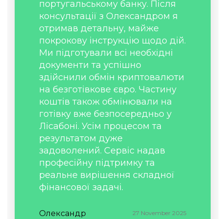
португальському банку. Після
консультації з Олександром я
отримав детальну, майже
покрокову інструкцію щодо дій.
Ми підготували всі необхідні
документи та успішно
здійснили обмін криптовалюти
на безготівкове євро. Частину
коштів також обмінювали на
готівку вже безпосередньо у
Лісабоні. Усім процесом та
результатом дуже
задоволений. Сервіс надав
професійну підтримку та
реальне вирішення складної
фінансової задачі.
Олександр
27 November 2025