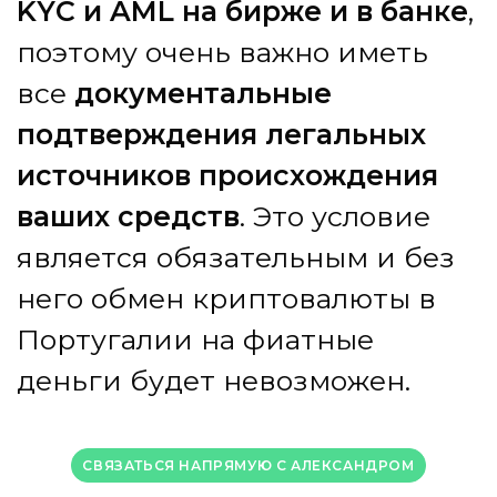
K
Y
C
и
A
M
L
н
а
б
и
р
ж
е
и
в
б
а
н
к
е
,
п
о
э
т
о
м
у
о
ч
е
н
ь
в
а
ж
н
о
и
м
е
т
ь
в
с
е
д
о
к
у
м
е
н
т
а
л
ь
н
ы
е
п
о
д
т
в
е
р
ж
д
е
н
и
я
л
е
г
а
л
ь
н
ы
х
и
с
т
о
ч
н
и
к
о
в
п
р
о
и
с
х
о
ж
д
е
н
и
я
в
а
ш
и
х
с
р
е
д
с
т
в
.
Э
т
о
у
с
л
о
в
и
е
я
в
л
я
е
т
с
я
о
б
я
з
а
т
е
л
ь
н
ы
м
и
б
е
з
н
е
г
о
о
б
м
е
н
к
р
и
п
т
о
в
а
л
ю
т
ы
в
П
о
р
т
у
г
а
л
и
и
н
а
ф
и
а
т
н
ы
е
д
е
н
ь
г
и
б
у
д
е
т
н
е
в
о
з
м
о
ж
е
н
.
СВЯЗАТЬСЯ НАПРЯМУЮ С АЛЕКСАНДРОМ