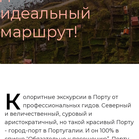
и
д
е
а
л
ь
н
ы
й
м
а
р
ш
р
у
т
!
К
олоритные экскурсии в Порту от
профессиональных гидов. Северный
и величественный, суровый и
аристократичный, но такой красивый Порту
- город-порт в Португалии. И он 100% в
списке “Обязательно к посещению”. Порту -