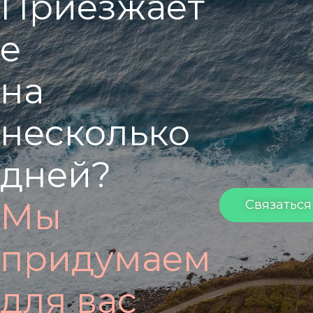
П
р
и
е
з
ж
а
е
т
е
н
а
н
е
с
к
о
л
ь
к
о
д
н
е
й
?
М
ы
Связаться
п
р
и
д
у
м
а
е
м
д
л
я
в
а
с