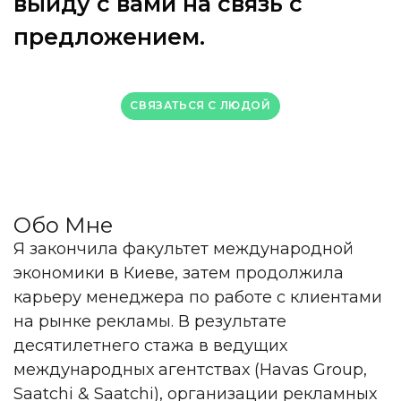
в
ы
й
д
у
с
в
а
м
и
н
а
с
в
я
з
ь
с
п
р
е
д
л
о
ж
е
н
и
е
м
.
СВЯЗАТЬСЯ C ЛЮДОЙ
Обо Мне
Я закончила факультет международной
экономики в Киеве, затем продолжила
карьеру менеджера по работе с клиентами
на рынке рекламы. В результате
десятилетнего стажа в ведущих
международных агентствах (Havas Group,
Saatchi & Saatchi), организации рекламных