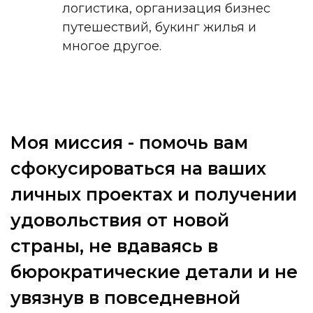
логистика, организация бизнес
путешествий, букинг жилья и
многое другое.
М
о
я
м
и
с
с
и
я
-
п
о
м
о
ч
ь
в
а
м
с
ф
о
к
у
с
и
р
о
в
а
т
ь
с
я
н
а
в
а
ш
и
х
л
и
ч
н
ы
х
п
р
о
е
к
т
а
х
и
п
о
л
у
ч
е
н
и
и
у
д
о
в
о
л
ь
с
т
в
и
я
о
т
н
о
в
о
й
с
т
р
а
н
ы
,
н
е
в
д
а
в
а
я
с
ь
в
б
ю
р
о
к
р
а
т
и
ч
е
с
к
и
е
д
е
т
а
л
и
и
н
е
у
в
я
з
н
у
в
в
п
о
в
с
е
д
н
е
в
н
о
й