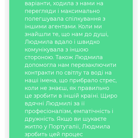
варіанти, ходила з нами на
перегляди і максимально
полегшувала спілкування з
іншими агентами. Коли ми
знайшли те, що нам до душі,
Людмила вдало і швидко
комунікувала з іншою
стороною. Також Людмила
допомогла нам перезаключити
контракти по світлу та воді на
наші імена, що прибрало стрес,
коли не знаєш, як правильно
це зробити в іншій країні. Щиро
вдячні Людмилі за її
професіоналізм, емпатічність і
дружність. Якщо ви шукаєте
житло у Португалії, Людмила
зробить цей процес