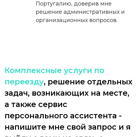
Португалию, доверив мне
решение административных и
организационных вопросов.
К
о
м
п
л
е
к
с
н
ы
е
у
с
л
у
г
и
п
о
п
е
р
е
е
з
д
у
,
р
е
ш
е
н
и
е
о
т
д
е
л
ь
н
ы
х
з
а
д
а
ч
,
в
о
з
н
и
к
а
ю
щ
и
х
н
а
м
е
с
т
е
,
а
т
а
к
ж
е
с
е
р
в
и
с
п
е
р
с
о
н
а
л
ь
н
о
г
о
а
с
с
и
с
т
е
н
т
а
-
н
а
п
и
ш
и
т
е
м
н
е
с
в
о
й
з
а
п
р
о
с
и
я