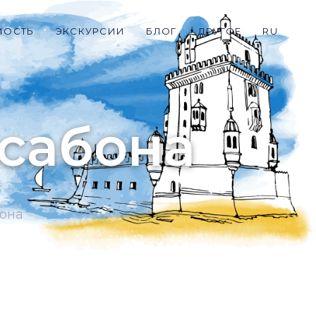
МОСТЬ
ЭКСКУРСИИ
БЛОГ
ДРУГОЕ
RU
ссабона
бона