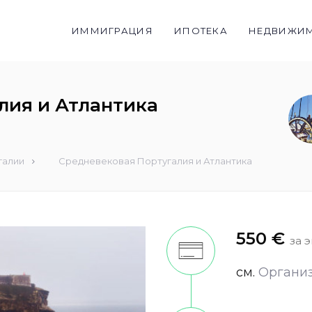
ИММИГРАЦИЯ
ИПОТЕКА
НЕДВИЖИ
лия и Атлантика
галии
Средневековая Португалия и Атлантика
550 €
за 
см.
Oргани