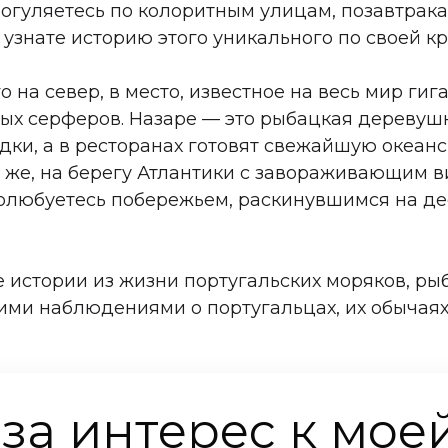
гуляетесь по колоритным улицам, позавтракае
узнате историю этого уникального по своей кр
 на север, в место, известное на весь мир ги
х серферов. Назаре — это рыбацкая деревушка
дки, а в ресторанах готовят свежайшую океанс
же, на берегу Атлантики с завораживающим в
полюбуетесь побережьем, раскинувшимся на д
е истории из жизни португальских моряков, ры
ими наблюдениями о португальцах, их обычаях
за интерес к мое