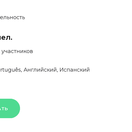
ельность
чел.
 участников
ortuguês, Английский, Испанский
АТЬ