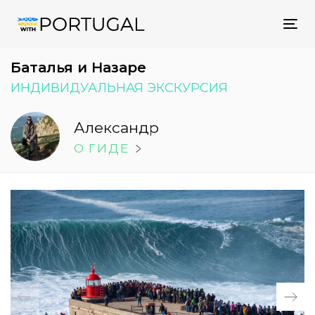
Tog
nav
Баталья и Назаре
ИНДИВИДУАЛЬНАЯ ЭКСКУРСИЯ
Александр
O ГИДE