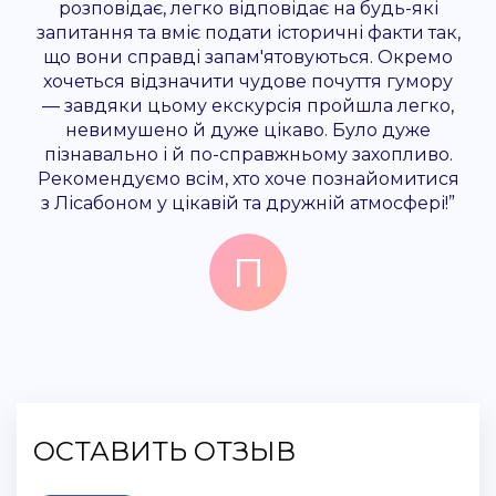
розповідає, легко відповідає на будь-які
запитання та вміє подати історичні факти так,
що вони справді запам'ятовуються. Окремо
хочеться відзначити чудове почуття гумору
— завдяки цьому екскурсія пройшла легко,
невимушено й дуже цікаво. Було дуже
пізнавально і й по-справжньому захопливо.
Рекомендуємо всім, хто хоче познайомитися
з Лісабоном у цікавій та дружній атмосфері!”
П
Поліна
1 неделю назад
ОСТАВИТЬ ОТЗЫВ