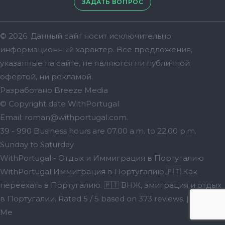
ЗАДАТЬ ВОПРОС
© 2026. Данный сайт носит исключительно
информационный характер. Bсе предложения,
указанные на сайте, не являются ни публичной
офертой, ни рекламой.
Разработано
Breeze Media
© Copyright date
WithPortugal
Email:
roman@withportugal.com
.
39 - 990
Business hours are
07.00 a.m. to 22.00 p.m.
Sunday to Saturday
WithPortugal - Отдых и Иммиграция в Португалию
WithPortugal
Иммиграция в Португалию.🇵🇹 Как
переехать в Португалию. 🇵🇹 ВНЖ, эмиграция и отдых
в Португалии.
Rated
5
/ 5 based on
373
reviews. |
Review
Me