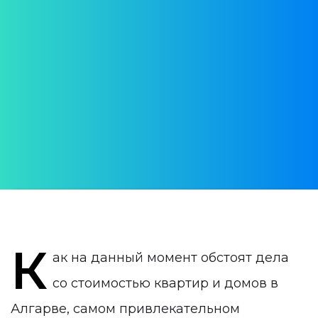
Обзор цен на
недвижимость в
Алгарве осенью 2022
года
АВТОР:
Yulia Vrublevskaia
ДАТА ПУБЛИКАЦИИ:
26 October 2022
КАТЕГОРИЯ:
Недвижимость в Алгарве
К
ак на данный момент обстоят дела
со стоимостью квартир и домов в
Алгарве, самом привлекательном