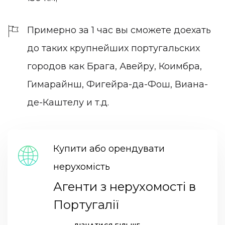
Примерно за 1 час вы сможете доехать
до таких крупнейших португальских
городов как
Брага
,
Авейру
,
Коимбра
,
Гимарайнш
,
Фигейра-да-Фош
, Виана-
де-Каштелу и т.д.
Купити або орендувати
нерухомість
Агенти з нерухомості в
Португалії