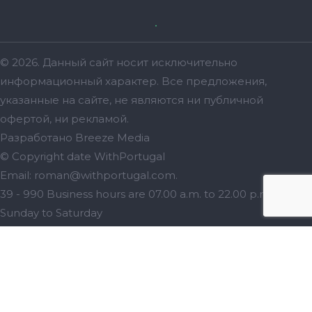
© 2026. Данный сайт носит исключительно
информационный характер. Bсе предложения,
указанные на сайте, не являются ни публичной
офертой, ни рекламой.
Разработано
Breeze Media
© Copyright date
WithPortugal
Email:
roman@withportugal.com
.
39 - 990
Business hours are
07.00 a.m. to 22.00 p.m.
Sunday to Saturday
WithPortugal - Отдых и Иммиграция в Португалию
WithPortugal
Иммиграция в Португалию.🇵🇹 Как
переехать в Португалию. 🇵🇹 ВНЖ, эмиграция и отдых
в Португалии.
Rated
5
/ 5 based on
373
reviews. |
Review
Me