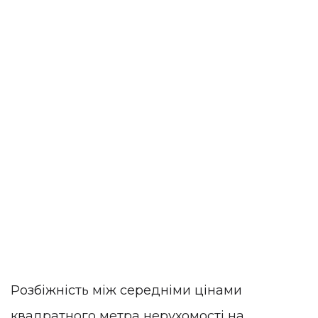
Розбіжність між середніми цінами
квадратного метра нерухомості на