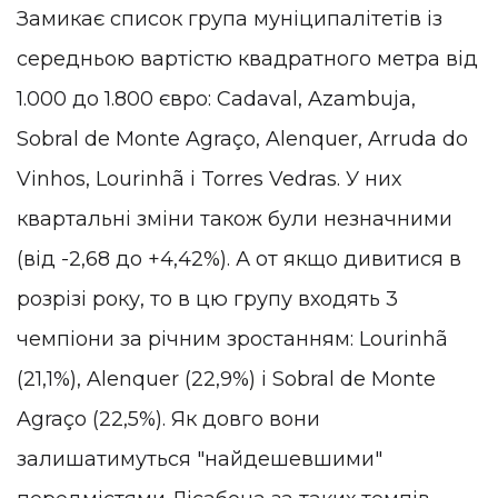
Замикає список група муніципалітетів із
середньою вартістю квадратного метра від
1.000 до 1.800 євро: Cadaval, Azambuja,
Sobral de Monte Agraço, Alenquer, Arruda do
Vinhos, Lourinhã і Torres Vedras. У них
квартальні зміни також були незначними
(від -2,68 до +4,42%). А от якщо дивитися в
розрізі року, то в цю групу входять 3
чемпіони за річним зростанням: Lourinhã
(21,1%), Alenquer (22,9%) і Sobral de Monte
Agraço (22,5%). Як довго вони
залишатимуться "найдешевшими"