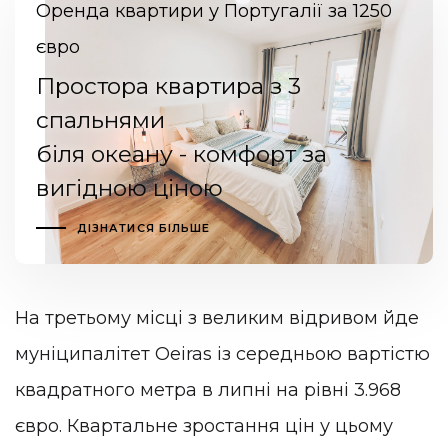
Оренда квартири у Португалії за 1250
євро
Простора квартира з 3
спальнями
біля океану - комфорт за
вигідною ціною
ДІЗНАТИСЯ БІЛЬШЕ
На третьому місці з великим відривом йде
муніципалітет Oeiras із середньою вартістю
квадратного метра в липні на рівні 3.968
євро. Квартальне зростання цін у цьому