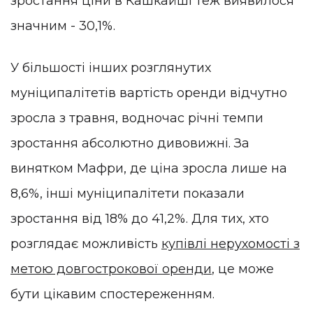
зростання ціни в Кашкайші теж виявилося
значним - 30,1%.
У більшості інших розглянутих
муніципалітетів вартість оренди відчутно
зросла з травня, водночас річні темпи
зростання абсолютно дивовижні. За
винятком Мафри, де ціна зросла лише на
8,6%, інші муніципалітети показали
зростання від 18% до 41,2%. Для тих, хто
розглядає можливість
купівлі нерухомості з
метою довгострокової оренди
, це може
бути цікавим спостереженням.