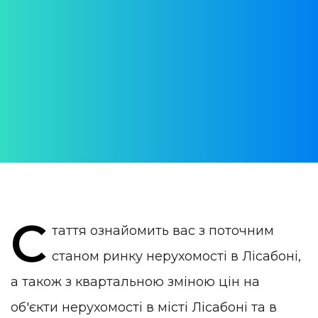
нерухомості в Лісабоні
влітку 2023 року
АВТОР:
WithPortugal
ОПУБЛІКОВАНО:
16 August 2023
КАТЕГОРІЯ:
Нерухомість в Португалії
С
таття ознайомить вас з поточним
станом ринку нерухомості в Лісабоні,
а також з квартальною зміною цін на
об'єкти нерухомості в місті Лісабоні та в