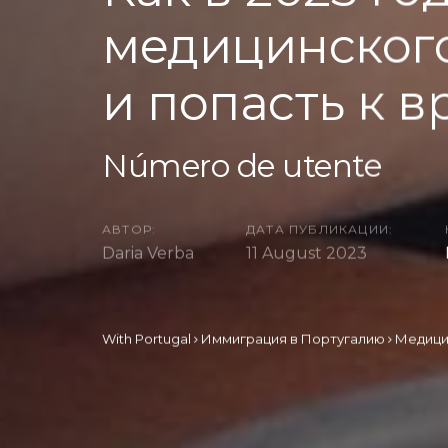
медицинского
и попасть к в
Número de utente
АВТОР:
ДАТА ПУБЛИКАЦИИ:
Daria Verba
11 August 2023
With Portugal
Иммиграция в Португалию
Медици