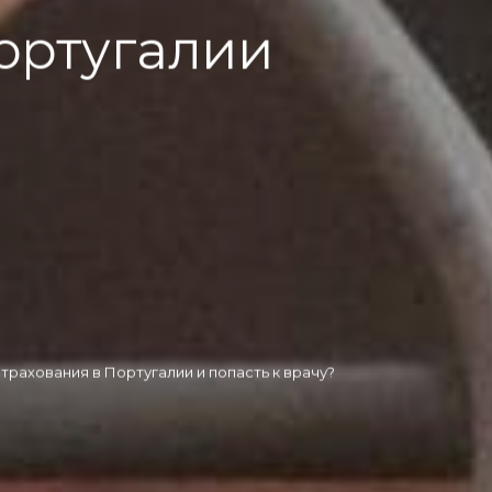
ортугалии
страхования в Португалии и попасть к врачу?