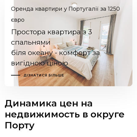
Оренда квартири у Португалії за 1250
євро
Простора квартира з 3
спальнями
біля океану - комфорт за
вигідною ціною
ДІЗНАТИСЯ БІЛЬШЕ
Динамика цен на
недвижимость в округе
Порту