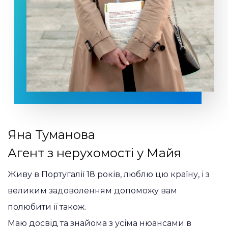
Яна Туманова
Агент з нерухомості у Майя
Живу в Португалії 18 років, люблю цю країну, і з
великим задоволенням допоможу вам
полюбити її також.
Маю досвід та знайома з усіма нюансами в