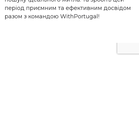
період приємним та ефективним досвідом
разом з командою WithPortugal!
Політика конфіденційності
© 2026. Цей сайт має виключно інформаційний характер. Всі
пропозиції, вказані на сайті, не є ні публічною офертою, ні
рекламою.
Email:
roman@withportugal.com
.
39 - 990
Business hours are