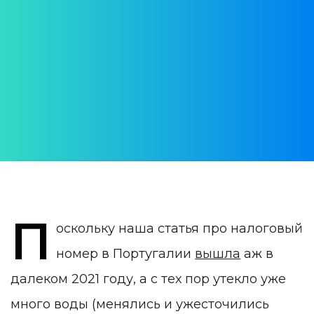
налогоплательщика в
Португалии (NIF)
Обновленный гайд 2024
АВТОР:
Daria Verba
ДАТА ПУБЛИКАЦИИ:
24 August 2024
КАТЕГОРИЯ:
Жизнь в Португалии
П
оскольку наша статья про налоговый
номер в Португалии
вышла
аж в
далеком 2021 году, а с тех пор утекло уже
много воды (менялись и ужесточились