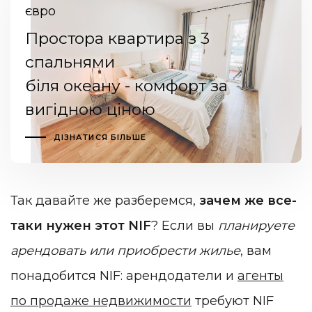
євро
Простора квартира з 3
спальнями
біля океану - комфорт за
вигідною ціною
ДІЗНАТИСЯ БІЛЬШЕ
Так давайте же разберемся,
зачем же все-
таки нужен этот NIF
?
Если вы
планируете
арендовать или приобрести жилье
, вам
понадобится NIF: арендодатели и
агенты
по продаже недвижимости
требуют NIF