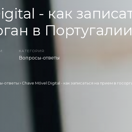
gital - как записа
рган в Португалии
И:
КАТЕГОРИЯ:
Вопросы-ответы
ы-ответы
Chave Móvel Digital - как записаться на прием в госорг