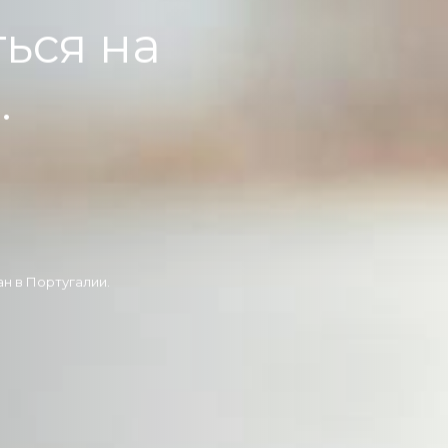
ться на
.
ан в Португалии.