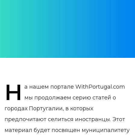
Практическая информация для тех, кто
хочет поселиться в городе
АВТОР:
WithPortugal
ДАТА ПУБЛИКАЦИИ:
31 January 2024
КАТЕГОРИЯ:
Города для жизни в Португалии
Н
а нашем портале WithPortugal.com
мы продолжаем серию статей о
городах Португалии, в которых
предпочитают селиться иностранцы. Этот
материал будет посвящен муниципалитету