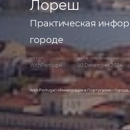
Лореш
Практическая информа
городе
АВТОР:
ДАТА ПУБЛИКАЦИИ:
WithPortugal
30 December 2024
With Portugal
Иммиграция в Португалию
Города 