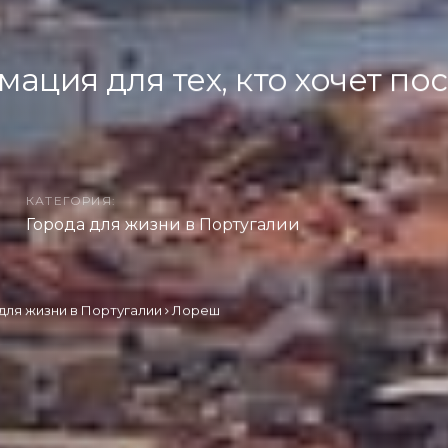
ция для тех, кто хочет пос
КАТЕГОРИЯ:
Города для жизни в Португалии
для жизни в Португалии
Лореш