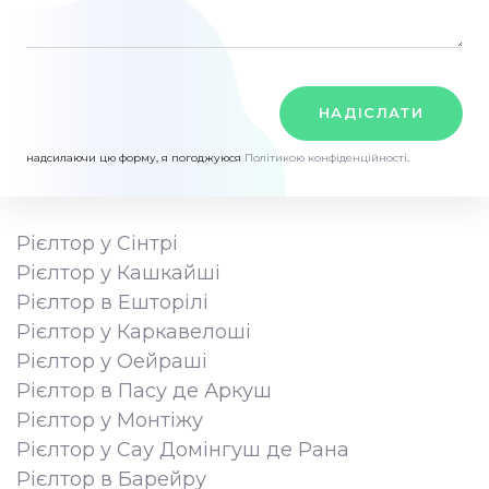
НАДІСЛАТИ
надсилаючи цю форму, я погоджуюся
Політикою конфіденційності
.
Рієлтор у Сінтрі
Рієлтор у Кашкайші
Рієлтор в Ешторілі
Рієлтор у Каркавелоші
Рієлтор у Оейраші
Рієлтор в Пасу де Аркуш
Рієлтор у Монтіжу
Рієлтор у Сау Домінгуш де Рана
Рієлтор в Барейру