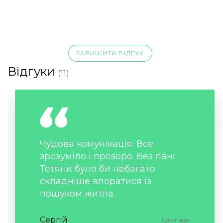
ЗАЛИШИТИ ВІДГУК
Відгуки
(11)
Чудова комунікація. Все
зрозуміло і прозоро. Без пані
Тетяни було би набагато
складніше впоратися із
пошуком житла.
Сергій
1 year ago