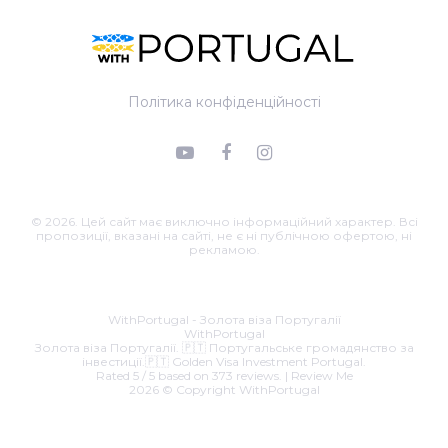
Політика конфіденційності
© 2026. Цей сайт має виключно інформаційний характер. Всі
пропозиції, вказані на сайті, не є ні публічною офертою, ні
рекламою.
Email:
roman@withportugal.com
.
39 - 990
Business hours are
07.00 a.m. to 22.00 p.m. Sunday to Saturday
WithPortugal - Золота віза Португалії
WithPortugal
Золота віза Португалії. 🇵🇹 Португальське громадянство за
інвестиції.🇵🇹 Golden Visa Investment Portugal.
Rated
5
/ 5 based on
373
reviews. |
Review Me
2026 © Copyright
WithPortugal