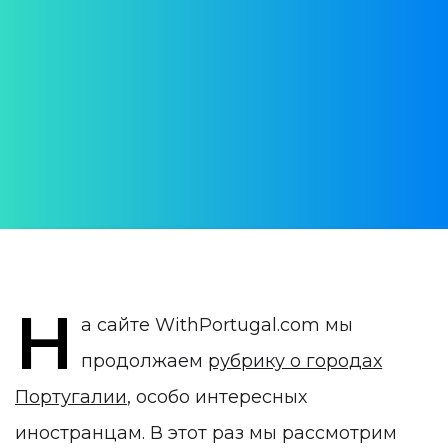
Практическая информация для тех, кто
хочет поселиться в городе
АВТОР:
WithPortugal
ДАТА ПУБЛИКАЦИИ:
01 May 2024
КАТЕГОРИЯ:
Города для жизни в Португалии
Н
а сайте WithPortugal.com мы
продолжаем
рубрику о городах
Португалии
, особо интересных
иностранцам. В этот раз мы рассмотрим