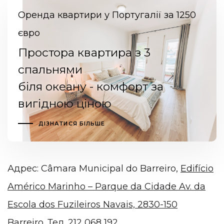
Оренда квартири у Португалії за 1250
євро
Простора квартира з 3
спальнями
біля океану - комфорт за
вигідною ціною
ДІЗНАТИСЯ БІЛЬШЕ
Адрес: Câmara Municipal do Barreiro,
Edifício
Américo Marinho – Parque da Cidade Av. da
Escola dos Fuzileiros Navais, 2830-150
Barreiro
. Тел. 212 068 192