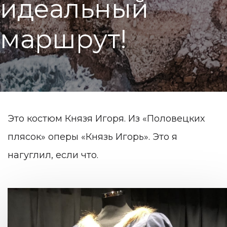
и
д
е
а
л
ь
н
ы
й
м
а
р
ш
р
у
т
!
Это костюм Князя Игоря. Из «Половецких
плясок» оперы «Князь Игорь». Это я
нагуглил, если что.