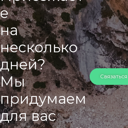
е
н
а
н
е
с
к
о
л
ь
к
о
д
н
е
й
?
М
ы
Связаться
п
р
и
д
у
м
а
е
м
д
л
я
в
а
с