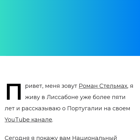
Костюма в Лиссабоне
АВТОР:
Roman Stelmakh
ДАТА ПУБЛИКАЦИИ:
13 January 2020
КАТЕГОРИЯ:
TOP-100 достопримечательностей
П
ривет, меня зовут
Роман Стельмах
, я
живу в Лиссабоне уже более пяти
лет и рассказываю о Португалии на своем
YouTube канале
.
Сегодня я покажу вам Национальный