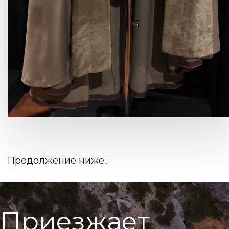
Продолжение ниже...
П
р
и
е
з
ж
а
е
т