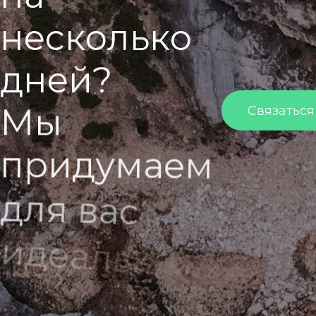
н
е
с
к
о
л
ь
к
о
д
н
е
й
?
М
ы
Связаться
п
р
и
д
у
м
а
е
м
д
л
я
в
а
с
и
д
е
а
л
ь
н
ы
й
м
а
р
ш
р
у
т
!