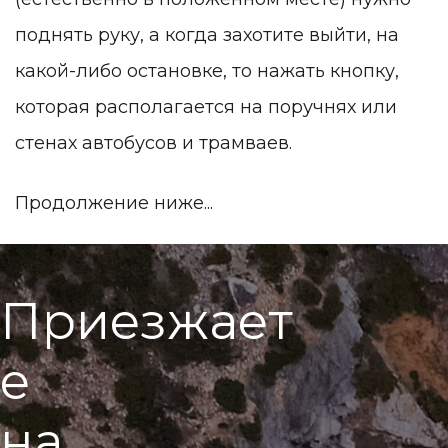
поднять руку, а когда захотите выйти, на
какой-либо остановке, то нажать кнопку,
которая располагается на поручнях или
стенах автобусов и трамваев.
Продолжение ниже...
П
р
и
е
з
ж
а
е
т
е
н
а