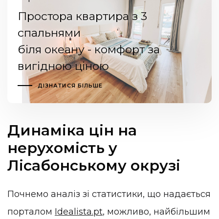
Простора квартира з 3
спальнями
біля океану - комфорт за
вигідною ціною
ДІЗНАТИСЯ БІЛЬШЕ
Динаміка цін на
нерухомість у
Лісабонському окрузі
Почнемо аналіз зі статистики, що надається
порталом
Idealista.pt
, можливо, найбільшим