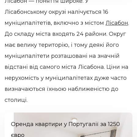
Лісабон — поняття широке. У
Лісабонському окрузі налічується 16
муніципалітетів, включно з містом
Лісабон
.
До складу міста входять 24 райони. Округ
має велику територію, і тому деякі його
муніципалітети розташовані на значній
відстані від самого міста Лісабона. Ціни на
нерухомість у муніципалітетах дуже часто
визначаються їхньою наближеністю до
столиці.
Оренда квартири у Португалії за 1250
євро