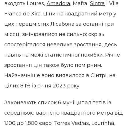
входять Loures,
Amadora
, Mafra,
Sintra
і Vila
Franca de Xira. Ціни на квадратний метр у
цих передмістях Лісабона за останні три
місяці змінювалися не сильно: скрізь
спостерігалося невелике зростання, десь
навіть на межі статистичної похибки. Річне
зростання цін також було помірним.
Найзначніше воно виявилося в Сінтрі, на
цілих 8,1% із січня 2023 року.
Закривають список 6 муніципалітетів із
середньою вартістю квадратного метра від
1.100 до 1.800 євро: Torres Vedras, Lourinhã,