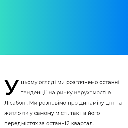
нерухомості в Лісабоні
взимку 2024 року
АВТОР:
WithPortugal
ОПУБЛІКОВАНО:
14 February 2024
КАТЕГОРІЯ:
Нерухомість в Португалії
У
цьому огляді ми розглянемо останні
тенденції на ринку нерухомості в
Лісабоні. Ми розповімо про динаміку цін на
житло як у самому місті, так і в його
передмістях за останній квартал.