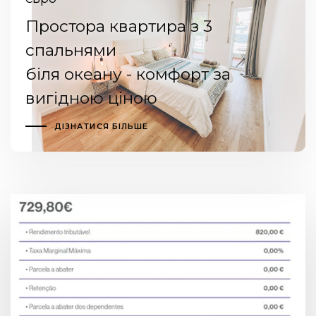
Простора квартира з 3
спальнями
біля океану - комфорт за
вигідною ціною
ДІЗНАТИСЯ БІЛЬШЕ