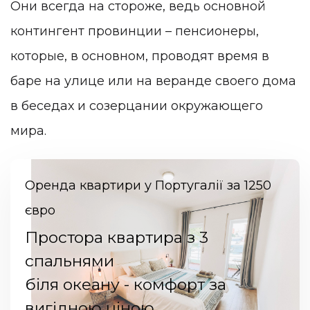
Они всегда на стороже, ведь основной
контингент провинции – пенсионеры,
которые, в основном, проводят время в
баре на улице или на веранде своего дома
в беседах и созерцании окружающего
мира.
Оренда квартири у Португалії за 1250
євро
Простора квартира з 3
спальнями
біля океану - комфорт за
вигідною ціною