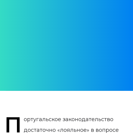
Португалии и
изменение
гражданского состояния
Подтверждение брака и развода на
территории Португалии
АВТОР:
Екатерина Илечко
ДАТА ПУБЛИКАЦИИ:
20 May 2020
КАТЕГОРИЯ:
П
Юрист в Португалии
ортугальское законодательство
достаточно «лояльное» в вопросе