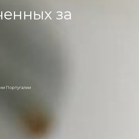
ченных за
ми Португалии