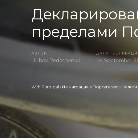
Декларирован
пределами П
АВТОР:
ДАТА ПУБЛИКАЦИ
Liubov Pedashenko
04 September 2
With Portugal
Иммиграция в Португалию
Налоги