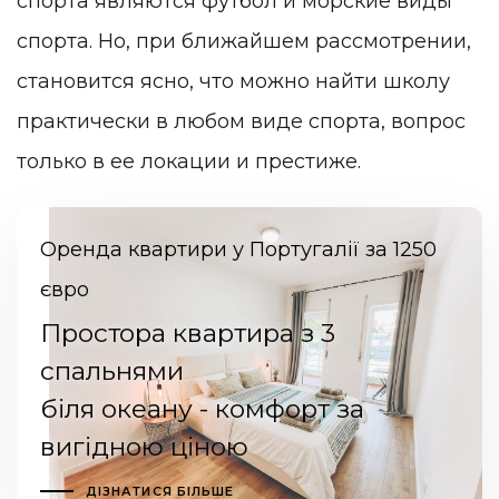
спорта являются футбол и морские виды
спорта. Но, при ближайшем рассмотрении,
становится ясно, что можно найти школу
практически в любом виде спорта, вопрос
только в ее локации и престиже.
Оренда квартири у Португалії за 1250
євро
Простора квартира з 3
спальнями
біля океану - комфорт за
вигідною ціною
ДІЗНАТИСЯ БІЛЬШЕ