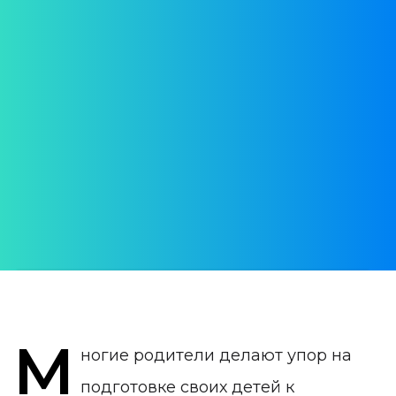
образование для детей
и подростков в
Португалии
Cпортивное, музыкальное,
художественное
АВТОР:
Daria Verba
ДАТА ПУБЛИКАЦИИ:
13 July 2023
КАТЕГОРИЯ:
М
Образование в Португалии
ногие родители делают упор на
подготовке своих детей к