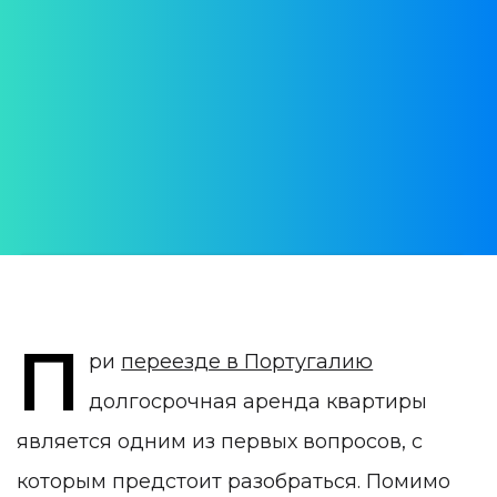
квартиры в Португалии
Можно ли досрочно расторгнуть
договор аренды?
АВТОР:
Екатерина Старовойтенко
ДАТА ПУБЛИКАЦИИ:
12 September 2022
КАТЕГОРИЯ:
Недвижимость в Португалии
П
ри
переезде в Португалию
долгосрочная аренда квартиры
является одним из первых вопросов, с
которым предстоит разобраться. Помимо