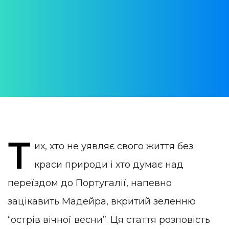
взимку 2023 року
АВТОР:
WithPortugal
ОПУБЛІКОВАНО:
27 February 2023
КАТЕГОРІЯ:
Нерухомість в Португалії
Т
их, хто не уявляє свого життя без
краси природи і хто думає над
переїздом до Португалії, напевно
зацікавить Мадейра, вкритий зеленню
“острів вічної весни”. Ця стаття розповість