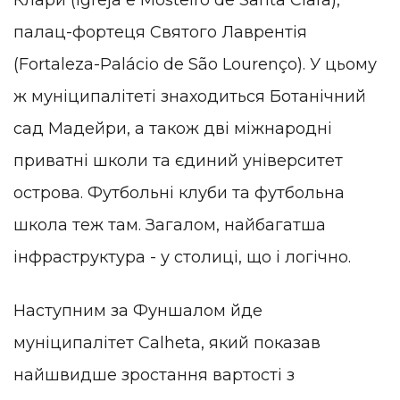
Клари (Igreja e Mosteiro de Santa Clara),
палац-фортеця Святого Лаврентія
(Fortaleza-Palácio de São Lourenço). У цьому
ж муніципалітеті знаходиться Ботанічний
сад Мадейри, а також дві міжнародні
приватні школи та єдиний університет
острова. Футбольні клуби та футбольна
школа теж там. Загалом, найбагатша
інфраструктура - у столиці, що і логічно.
Наступним за Фуншалом йде
муніципалітет Calheta, який показав
найшвидше зростання вартості з