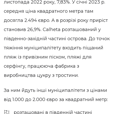
листопада 2022 року, 7,83%. У січні 2023 р.
середня ціна квадратного метра там
досягла 2.494 євро. А в розрізі року приріст
становив 26,9%. Calheta розташований у
південно-західній частині острова. До точок
тяжіння муніципалітету входить піщаний
пляж із привізним піском, пляжі для
серфінгу, працююча фабрика з
виробництва цукру з тростини.
За ним йдуть інші муніципалітети з цінами
від 1.000 до 2.000 євро за квадратний метр:
розташовані в південній частині