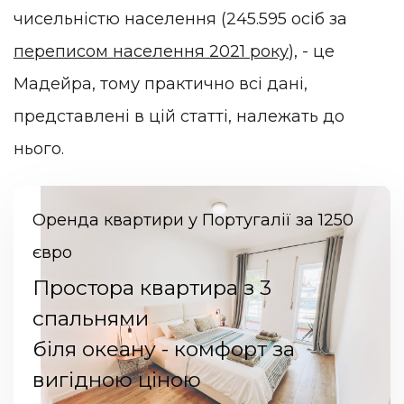
чисельністю населення (245.595 осіб за
переписом населення 2021 року
), - це
Мадейра, тому практично всі дані,
представлені в цій статті, належать до
нього.
Оренда квартири у Португалії за 1250
євро
Простора квартира з 3
спальнями
біля океану - комфорт за
вигідною ціною