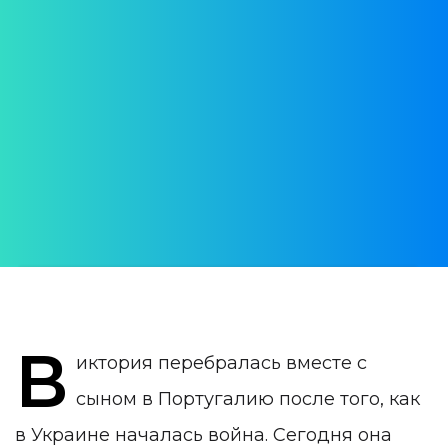
У португальцев есть к
нам искренняя эмпатия,
не наигранная, без
подвоха
АВТОР:
Яна Урусова
ДАТА ПУБЛИКАЦИИ:
03 May 2022
КАТЕГОРИЯ:
Интервью
В
иктория перебралась вместе с
сыном в Португалию после того, как
в Украине началась война. Сегодня она