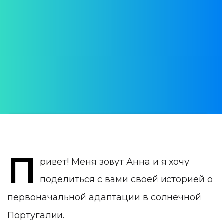
Португалию по
туристической визе
Личный опыт
АВТОР:
Anna Shapovalova
ДАТА ПУБЛИКАЦИИ:
30 January 2020
КАТЕГОРИЯ:
Иммиграция в Португалию по турвизе
П
ривет! Меня зовут Анна и я хочу
поделиться с вами своей историей о
первоначальной адаптации в солнечной
Португалии.