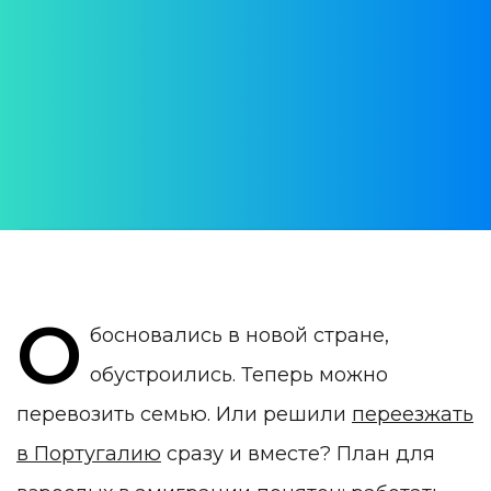
обучения, права иммигрантов,
обязательные документы
АВТОР:
Анна Шабалина
ДАТА ПУБЛИКАЦИИ:
13 November 2019
КАТЕГОРИЯ:
Образование в Португалии
О
босновались в новой стране,
обустроились. Теперь можно
перевозить семью. Или решили
переезжать
в Португалию
сразу и вместе? План для