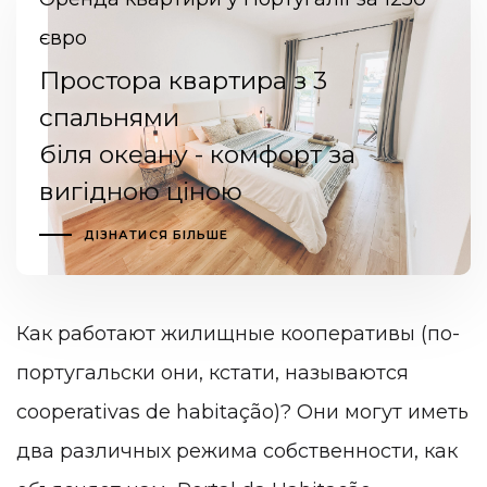
євро
Простора квартира з 3
спальнями
біля океану - комфорт за
вигідною ціною
ДІЗНАТИСЯ БІЛЬШЕ
Как работают жилищные кооперативы (по-
португальски они, кстати, называются
cooperativas de habitação)
? Они могут иметь
два различных режима собственности, как