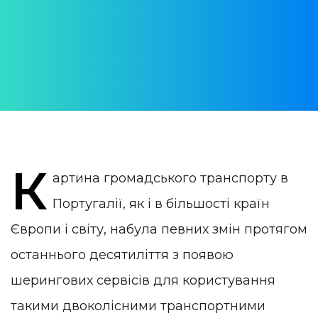
АВТОР:
Nataliia Pniushkova
ДАТА ПУБЛИКАЦИИ:
08 February 2023
КАТЕГОРИЯ:
Життя в Португалії
К
артина громадського транспорту в
Португалії, як і в більшості країн
Європи і світу, набула певних змін протягом
останнього десятиліття з появою
шерингових сервісів для користування
такими двоколісними транспортними