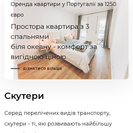
Оренда квартири у Португалії за 1250
євро
Простора квартира з 3
спальнями
біля океану - комфорт за
вигідною ціною
ДІЗНАТИСЯ БІЛЬШЕ
Скутери
Серед перелічених видів транспорту,
скутери - ті, які розвивають найбільшу