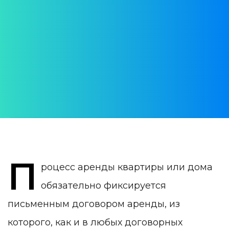
Португалии
Права и обязанности арендаторов и
арендодателей, новое в 2023 году.
АВТОР:
Daria Verba
ДАТА ПУБЛИКАЦИИ:
17 October 2023
КАТЕГОРИЯ:
Недвижимость в Португалии
П
роцесс аренды квартиры или дома
обязательно фиксируется
письменным договором аренды, из
которого, как и в любых договорных