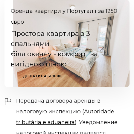
Оренда квартири у Португалії за 1250
євро
Простора квартира з 3
спальнями
біля океану - комфорт за
вигідною ціною
ДІЗНАТИСЯ БІЛЬШЕ
Передача договора аренды в
налоговую инспекцию (
Autoridade
tributária e aduaneira
).
Уведомление
налоговой инспекции является