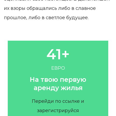
1
их взоры обращались либо в славное
прошлое, либо в светлое будущее.
2
3
0
4
1
+
5
2
ЕВРО
6
3
На твою первую
аренду жилья
7
4
Перейди по ссылке и
8
5
зарегистрируйся