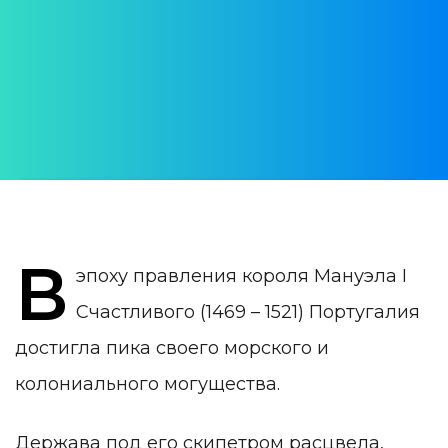
Золотой век Португалии
АВТОР:
WithPortugal
ДАТА ПУБЛИКАЦИИ:
22 November 2019
КАТЕГОРИЯ:
История Португалии
В
эпоху правления короля Мануэла I
Счастливого (1469 – 1521) Португалия
достигла пика своего морского и
колониального могущества.
Держава под его скипетром расцвела,