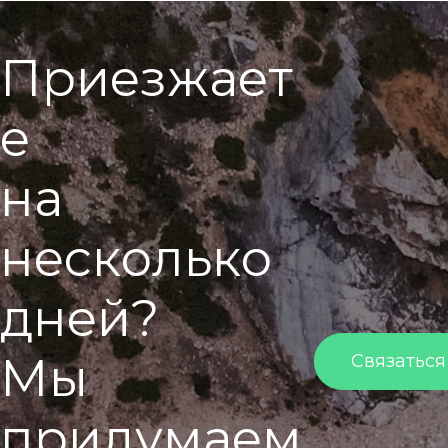
П
р
и
е
з
ж
а
е
т
е
н
а
н
е
с
к
о
л
ь
к
о
д
н
е
й
?
М
ы
Связаться
п
р
и
д
у
м
а
е
м