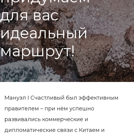
д
л
я
в
а
с
и
д
е
а
л
ь
н
ы
й
м
а
р
ш
р
у
т
!
Мануэл I Счастливый был эффективным
правителем – при нём успешно
развивались коммерческие и
дипломатические связи с Китаем и