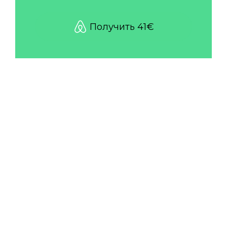
9
6
Получить 41€
7
8
9