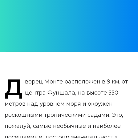
Jardim Tropical de Monte
АВТОР:
Julia Pogudina
ДАТА ПУБЛИКАЦИИ:
14 February 2020
КАТЕГОРИЯ:
Мадейра
Д
ворец Монте расположен в 9 км. от
центра Фуншала, на высоте 550
метров над уровнем моря и окружен
роскошными тропическими садами. Это,
пожалуй, самые необычные и наиболее
посещаемые
достопримечательности