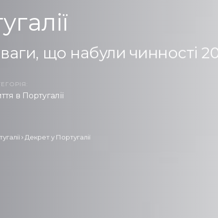
угалії
ваги, що набули чинності 20
ЕГОРІЯ:
ття в Португалії
угалії
Декрет у Португалії