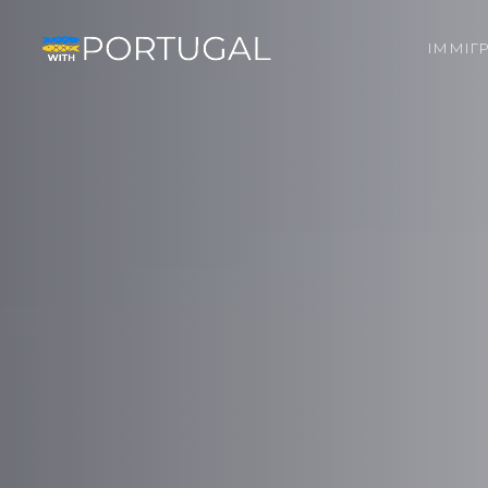
ІММІГ