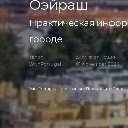
Оэйраш
Практическая информа
городе
АВТОР:
ДАТА ПУБЛИКАЦИИ:
WithPortugal
01 November 2024
With Portugal
Иммиграция в Португалию
Города 