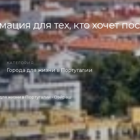
ция для тех, кто хочет пос
КАТЕГОРИЯ:
Города для жизни в Португалии
для жизни в Португалии
Оэйраш