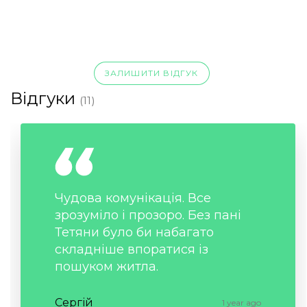
ЗАЛИШИТИ ВІДГУК
Відгуки
(11)
Чудова комунікація. Все
зрозуміло і прозоро. Без пані
Тетяни було би набагато
складніше впоратися із
пошуком житла.
Сергій
1 year ago