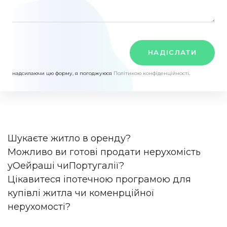
НАДІСЛАТИ
надсилаючи цю форму, я погоджуюся
Політикою конфіденційності
.
Шукаєте житло в оренду?
Можливо ви готові продати нерухомість
у
Оейраші чи
Португалії?
Цікавитеся іпотечною програмою для
купівлі житла чи коменрційної
нерухомості?