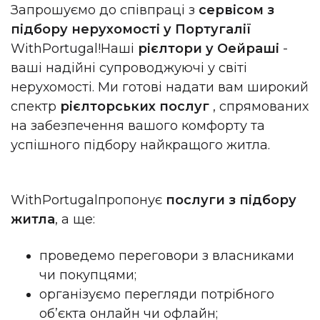
Запрошуємо до співпраці з
сервісом з
підбору нерухомості у Португалії
WithPortugal!
Наші
рієлтори у Оейраші
-
ваші надійні супроводжуючі у світі
нерухомості. Ми готові надати вам широкий
спектр
рієлторських послуг
, спрямованих
на забезпечення вашого комфорту та
успішного підбору найкращого житла.
WithPortugal
пропонує
послуги з підбору
житла
, а ще:
проведемо переговори з власниками
чи покупцями;
організуємо перегляди потрібного
об’єкта онлайн чи офлайн;