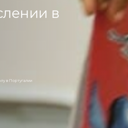
слении в
олу в Португалии