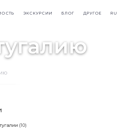
МОСТЬ
ЭКСКУРСИИ
БЛОГ
ДРУГОЕ
RU
тугалию
лию
и
тугалии
(10)