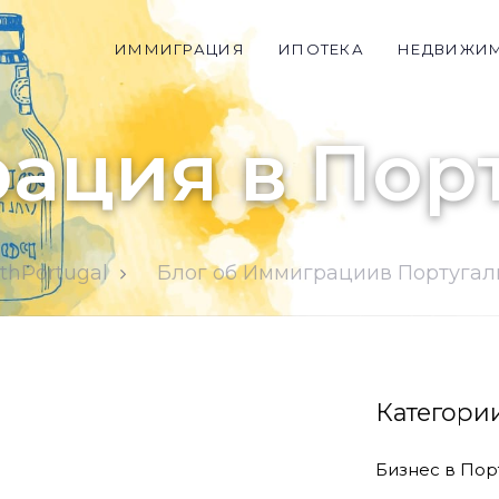
ИММИГРАЦИЯ
ИПОТЕКА
НЕДВИЖИ
ация в Пор
thPortugal
Блог об Иммиграциив Португа
Категори
Бизнес в Пор