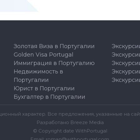
Золотая Виза в Португалии
Экскурси
Golden Visa Portugal
Экскурси
Иммиграция в Португалию
Экскурси
Недвижимость в
Экскурси
Португалии
Экскурси
Юрист в Португалии
Бухгалтер в Португалии
ионный характер. Bсе предложения, указанные на сайт
Разработано
Breeze Media
© Copyright date
WithPortugal
Email:
roman@withportugal.com
.