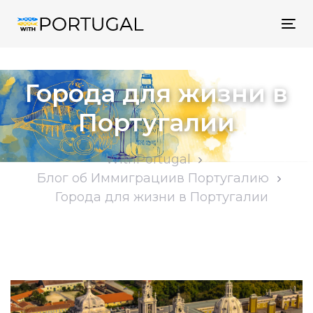
Tog
nav
Города для жизни в
Португалии
WithPortugal
Блог об Иммиграциив Португалию
Города для жизни в Португалии