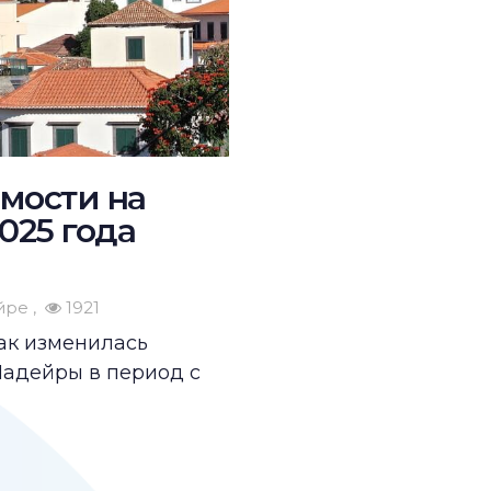
мости на
025 года
йре
1921
ак изменилась
адейры в период с