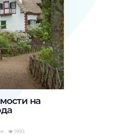
мости на
ода
ре
1993