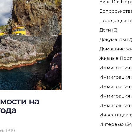
Виза D в Пор
Вопросы-отв
Города для ж
Дети
(6)
Документы
(7
Домашние жи
Жизнь в Порт
Иммиграция 
Иммиграция 
Иммиграция 
Иммиграция 
мости на
Иммиграция в
года
Инвестиции в
Интервью
(34
1819