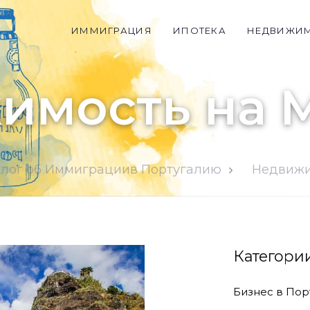
ИММИГРАЦИЯ
ИПОТЕКА
НЕДВИЖИ
имость на 
лог об Иммиграциив Португалию
Недвижи
Категори
Бизнес в Пор