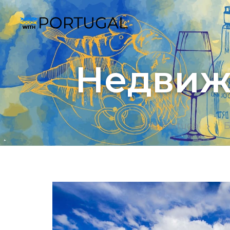
Недвиж
WithPortugal
Б