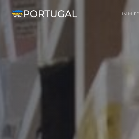
ІММІГ