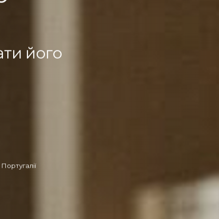
ати його
Португалії