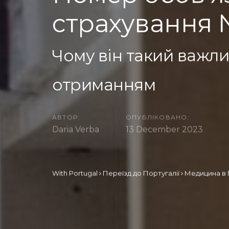
страхування N
Чому він такий важли
отриманням
АВТОР:
ОПУБЛІКОВАНО:
Daria Verba
13 December 2023
With Portugal
Переїзд до Португалії
Медицина в 